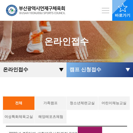
바로가기
온라인접수
온라인접수
캠프 신청접수
전체
가족캠프
청소년체련교실
어린이체능교실
여성특화체육교실
해양레포츠체험