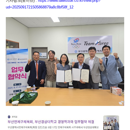
기사링크(로이슈) :
https://www.lawissue.co.kr/view.php?
ud=2025091721505868879a8c8bf58f_12