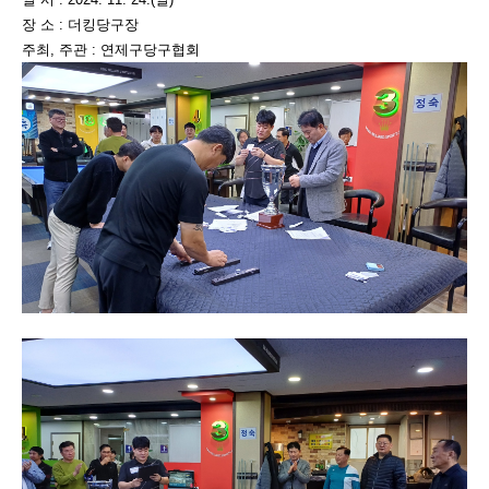
장 소 : 더킹당구장
주최, 주관 : 연제구당구협회