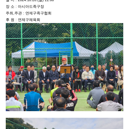
장 소 : 아시아드족구장
주최,주관 : 연제구족구협회
후 원 : 연제구체육회