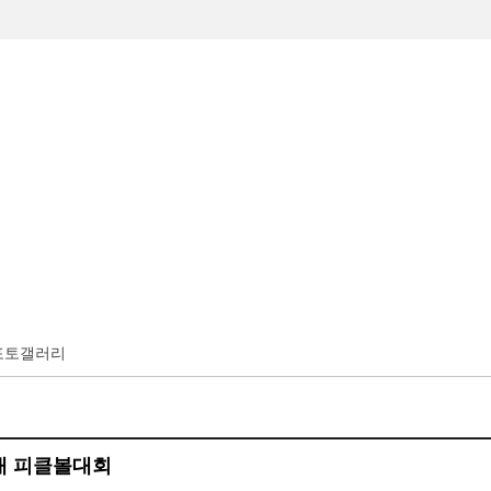
체육회소개
체육회 주요사업
온라인접수
대회/행사
포토갤러리
배 피클볼대회