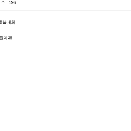
 : 196
클볼대회
 월계관