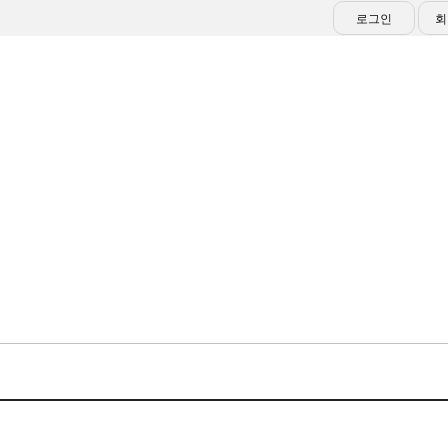
로그인
회
대회/행사
알림마당