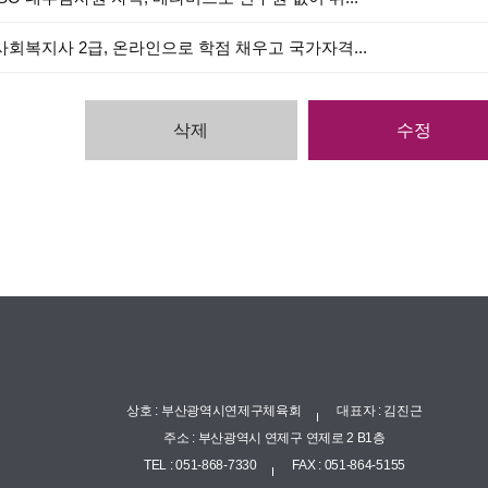
사회복지사 2급, 온라인으로 학점 채우고 국가자격...
삭제
수정
상호 : 부산광역시연제구체육회
대표자 : 김진근
주소 : 부산광역시 연제구 연제로 2 B1층
TEL : 051-868-7330
FAX : 051-864-5155