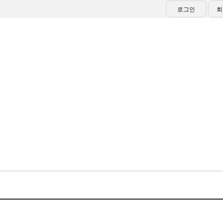
로그인
회
대회/행사
알림마당