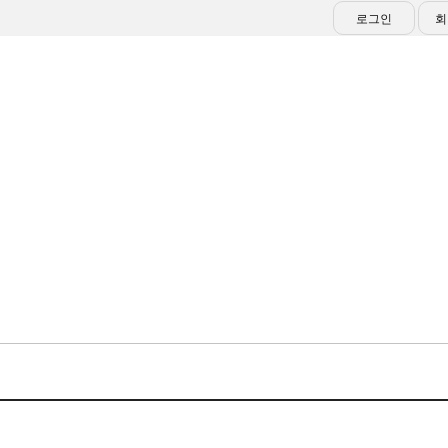
로그인
회
대회/행사
알림마당